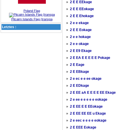
»
2 E E EEkage
»
2 E E EEokage
Poland Flag
»
2 E E Ehokage
Pitcairn Islands Flag (transpa
»
2 e e ekage
Letztes :
»
2 E E Eokage
»
2 e e hokage
»
2 e e okage
»
2 E E9 Ekage
»
2 E EA E E E E E Pokage
»
2 E Eage
»
2 E EBkage
»
2 e ec e e ee okage
»
2 E EDkage
»
2 E EE aA E E E E EE Ekage
»
2 e ee e e e e e eokage
»
2 E EE E E EEokage
»
2 E EE EE EE u Ekage
»
2 e eec e e e e eokage
»
2 E EEE Eokage