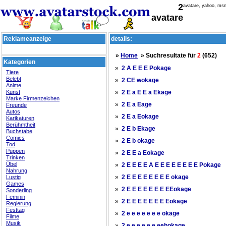
2
avatare, yahoo, msn
avatare
Reklameanzeige
details:
»
Home
» Suchresultate für
2
(652)
Kategorien
»
2 A E E E Pokage
Tiere
Belebt
»
2 CE wokage
Anime
Kunst
»
2 E a E E a Ekage
Marke Firmenzeichen
»
2 E a Eage
Freunde
Autos
»
2 E a Eokage
Karikaturen
Berühmtheit
»
2 E b Ekage
Buchstabe
Comics
»
2 E b okage
Tod
Puppen
»
2 E E a Eokage
Trinken
Übel
»
2 E E E E A E E E E E E E E Pokage
Nahrung
»
Lustig
2 E E E E E E E E okage
Games
»
2 E E E E E E E EEokage
Sonderling
Feminin
»
2 E E E E E E E Eokage
Regierung
Festtag
»
2 e e e e e e e okage
Filme
Musik
»
2 e e e e e e eehokage