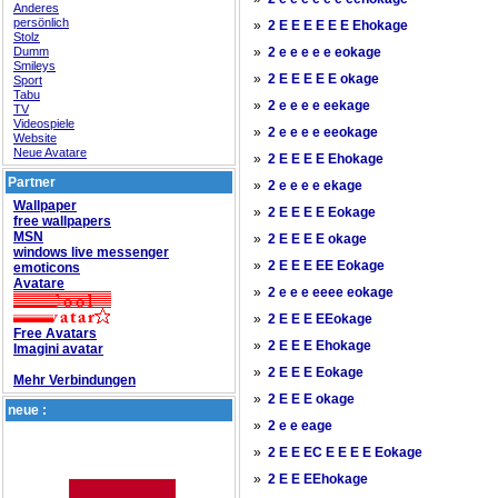
Anderes
persönlich
»
2 E E E E E E Ehokage
Stolz
Dumm
»
2 e e e e e eokage
Smileys
»
2 E E E E E okage
Sport
Tabu
»
2 e e e e eekage
TV
Videospiele
»
2 e e e e eeokage
Website
Neue Avatare
»
2 E E E E Ehokage
Partner
»
2 e e e e ekage
Wallpaper
»
2 E E E E Eokage
free wallpapers
MSN
»
2 E E E E okage
windows live messenger
»
2 E E E EE Eokage
emoticons
Avatare
»
2 e e e eeee eokage
»
2 E E E EEokage
Free Avatars
»
2 E E E Ehokage
Imagini avatar
»
2 E E E Eokage
Mehr Verbindungen
»
2 E E E okage
neue :
»
2 e e eage
»
2 E E EC E E E E Eokage
»
2 E E EEhokage