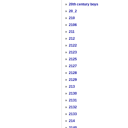
»
20th century boys
»
20_2
»
210
»
2106
»
211
»
212
»
2122
»
2123
»
2125
»
2127
»
2128
»
2129
»
213
»
2130
»
2131
»
2132
»
2133
»
214
»
2140