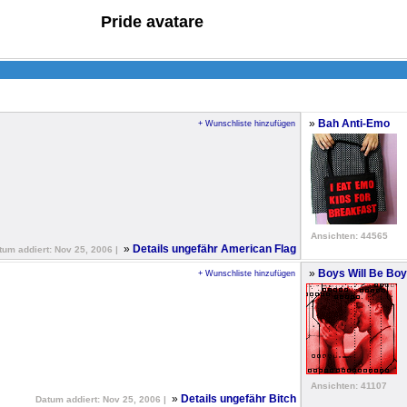
Pride avatare
»
Bah Anti-Emo
+ Wunschliste hinzufügen
Ansichten: 44565
»
Details ungefähr American Flag
tum addiert: Nov 25, 2006 |
»
Boys Will Be Bo
+ Wunschliste hinzufügen
Ansichten: 41107
»
Details ungefähr Bitch
Datum addiert: Nov 25, 2006 |