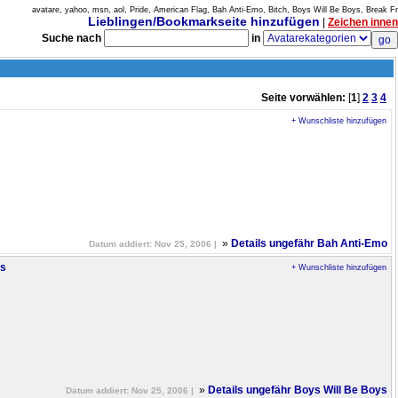
avatare, yahoo, msn, aol, Pride, American Flag, Bah Anti-Emo, Bitch, Boys Will Be Boys, Break Fr
Lieblingen/Bookmarkseite hinzufügen
|
Zeichen innen
Suche nach
in
Seite vorwählen:
[
1
]
2
3
4
+ Wunschliste hinzufügen
»
Details ungefähr Bah Anti-Emo
Datum addiert: Nov 25, 2006 |
ys
+ Wunschliste hinzufügen
»
Details ungefähr Boys Will Be Boys
Datum addiert: Nov 25, 2006 |