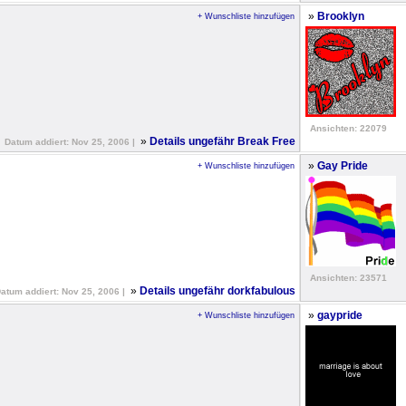
»
Brooklyn
+ Wunschliste hinzufügen
Ansichten: 22079
»
Details ungefähr Break Free
Datum addiert: Nov 25, 2006 |
»
Gay Pride
+ Wunschliste hinzufügen
Ansichten: 23571
»
Details ungefähr dorkfabulous
atum addiert: Nov 25, 2006 |
»
gaypride
+ Wunschliste hinzufügen