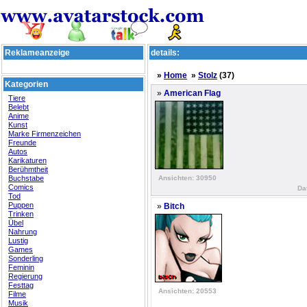
Reklameanzeige
details:
»
Home
»
Stolz
(37)
Kategorien
»
American Flag
Tiere
Belebt
Anime
Kunst
Marke Firmenzeichen
Freunde
Autos
Karikaturen
Berühmtheit
Buchstabe
Ansichten: 30950
Comics
Da
Tod
Puppen
»
Bitch
Trinken
Übel
Nahrung
Lustig
Games
Sonderling
Feminin
Regierung
Festtag
Ansichten: 20553
Filme
Musik