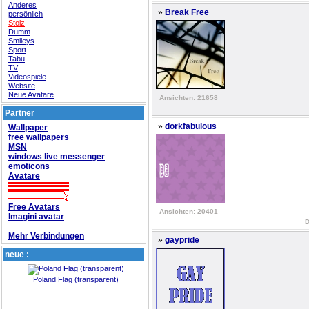
Anderes
»
Break Free
persönlich
Stolz
Dumm
Smileys
Sport
Tabu
TV
Videospiele
Website
Neue Avatare
Ansichten: 21658
Partner
»
dorkfabulous
Wallpaper
free wallpapers
MSN
windows live messenger
emoticons
Avatare
Free Avatars
Ansichten: 20401
Imagini avatar
D
Mehr Verbindungen
»
gaypride
neue :
Poland Flag (transparent)