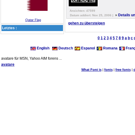
Ansichten: 47599
»
Details u
Datum addiert: Nov 25, 2006 |
Qatar Flag
gehen zu übersteigen
Letztes :
0
1
2
3
4
5
7
8
9
a
b
c
English
Deutsch
Espanol
Romana
Franç
avatare für MSN, Yahoo AIM forens ...
avatare
What Font is
|
fonts
|
free fonts
|