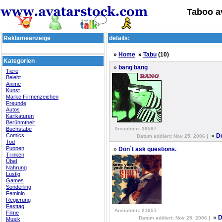
Taboo a
Reklameanzeige
details:
»
Home
»
Tabu
(10)
Kategorien
»
bang bang
Tiere
Belebt
Anime
Kunst
Marke Firmenzeichen
Freunde
Autos
Karikaturen
Berühmtheit
Buchstabe
Ansichten: 38597
Comics
»
De
Datum addiert: Nov 25, 2006 |
Tod
Puppen
»
Don`t ask questions.
Trinken
Übel
Nahrung
Lustig
Games
Sonderling
Feminin
Regierung
Festtag
Ansichten: 21951
Filme
»
D
Datum addiert: Nov 25, 2006 |
Musik