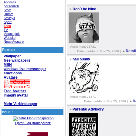
Anderes
persönlich
»
Don`t be blind.
Stolz
Dumm
Smileys
Sport
Tabu
TV
Videospiele
Website
Neue Avatare
Ansichten: 21721
Partner
»
Detail
Datum addiert: Nov 25, 2006 |
Wallpaper
»
nail bunny
free wallpapers
MSN
windows live messenger
emoticons
Avatare
Free Avatars
Imagini avatar
Ansichten: 21471
»
D
Datum addiert: Nov 25, 2006 |
Mehr Verbindungen
»
Parental Advisory
neue :
Qatar Flag (transparent)