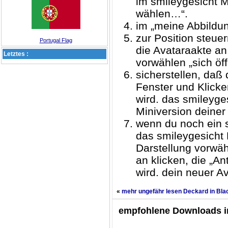
im smileygesicht M
wählen…“.
im „meine Abbildun
zur Position steue
Portugal Flag
die Avataraakte an
Letztes :
vorwählen „sich öf
sicherstellen, daß
Fenster und Klicke
wird. das smileyges
Miniversion deine
wenn du noch ein 
das smileygesicht
Darstellung vorwäh
an klicken, die „An
wird. dein neuer Av
«
mehr ungefähr lesen Deckard in Bla
empfohlene Downloads in