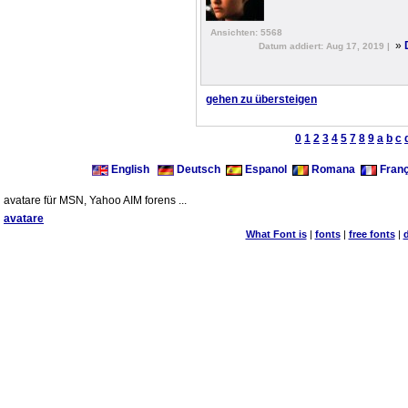
Ansichten: 5568
»
Datum addiert: Aug 17, 2019 |
gehen zu übersteigen
0
1
2
3
4
5
7
8
9
a
b
c
English
Deutsch
Espanol
Romana
Franç
avatare für MSN, Yahoo AIM forens ...
avatare
What Font is
|
fonts
|
free fonts
|