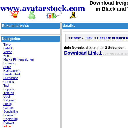
Download freig
in Black and
Reklameanzeige
details:
»
»
»
Home
Filme
Deckard in Black 
Kategorien
Tiere
dein Download beginnt in 3 Sekunden
Belebt
Anime
Download Link 1
Über Mißbrauch be
Kunst
Marke Firmenzeichen
Freunde
Autos
Karikaturen
Berühmtheit
Buchstabe
Comics
Tod
Puppen
Trinken
Übel
Nahrung
Lustig
Games
Sonderling
Feminin
Regierung
Festtag
Filme