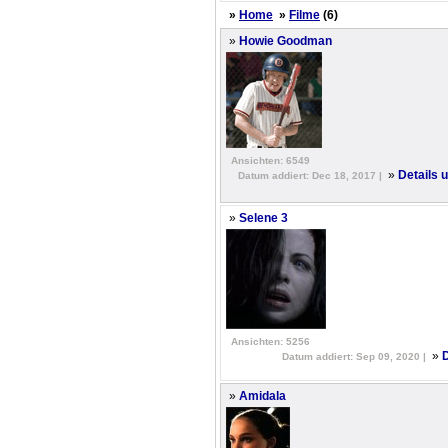
»
Home
»
Filme
(6)
»
Howie Goodman
Ansichten: 6549
»
Details
Datum addiert: Dec 18, 2017 |
»
Selene 3
Ansichten: 5256
»
D
Datum addiert: Sep 09, 2020 |
»
Amidala