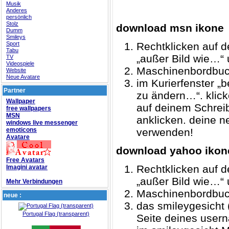
Musik
Anderes
persönlich
Stolz
download msn ikone
Dumm
Smileys
Sport
Rechtklicken auf d
Tabu
„außer Bild wie…“ 
TV
Videospiele
Maschinenbordbuc
Website
Neue Avatare
im Kurierfenster „b
Partner
zu ändern…“. klick
Wallpaper
auf deinem Schreib
free wallpapers
MSN
anklicken. deine ne
windows live messenger
emoticons
verwenden!
Avatare
download yahoo ikon
Free Avatars
Rechtklicken auf d
Imagini avatar
„außer Bild wie…“ 
Mehr Verbindungen
Maschinenbordbuc
neue :
das smileygesicht 
Portugal Flag (transparent)
Seite deines usern