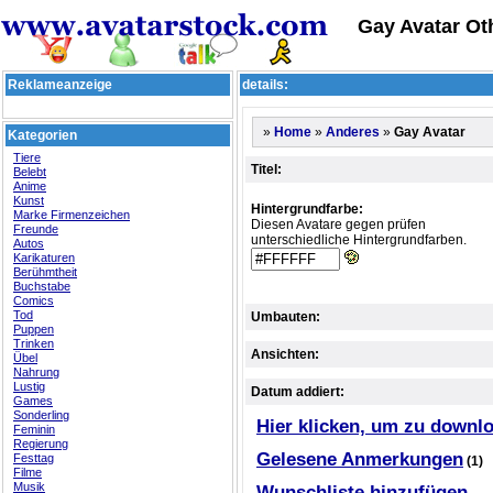
Gay Avatar Ot
Reklameanzeige
details:
»
»
»
Gay Avatar
Home
Anderes
Kategorien
Tiere
Titel:
Belebt
Anime
Kunst
Hintergrundfarbe:
Marke Firmenzeichen
Diesen Avatare gegen prüfen
Freunde
unterschiedliche Hintergrundfarben.
Autos
Karikaturen
Berühmtheit
Buchstabe
Comics
Tod
Umbauten:
Puppen
Trinken
Ansichten:
Übel
Nahrung
Lustig
Datum addiert:
Games
Sonderling
Hier klicken, um zu downl
Feminin
Regierung
Gelesene Anmerkungen
Festtag
(1)
Filme
Musik
Wunschliste hinzufügen