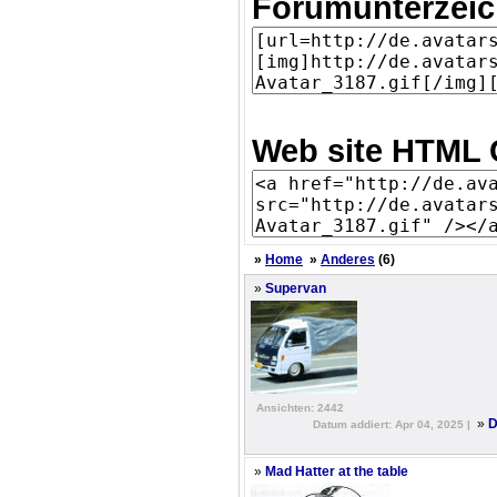
Forumunterzei
Web site HTML 
»
Home
»
Anderes
(6)
»
Supervan
Ansichten: 2442
»
D
Datum addiert: Apr 04, 2025 |
»
Mad Hatter at the table