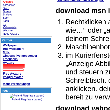
Anderes
persönlich
download msn 
Stolz
Dumm
Smileys
Sport
Rechtklicken 
Tabu
TV
Videospiele
wie…“ oder „a
Website
Neue Avatare
deinem Schrei
Partner
Maschinenbor
Wallpaper
free wallpapers
MSN
im Kurierfenst
windows live messenger
emoticons
„Anzeige Abbi
Avatare
und steuern z
Free Avatars
Imagini avatar
Schreibtisch.
Mehr Verbindungen
anklicken. dei
neue :
bereit zu ver
Poland Flag (transparent)
download yahoo