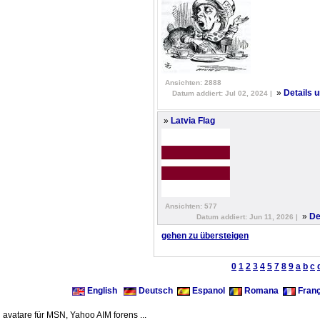
Ansichten: 2888
»
Details 
Datum addiert: Jul 02, 2024 |
»
Latvia Flag
Ansichten: 577
»
De
Datum addiert: Jun 11, 2026 |
gehen zu übersteigen
0
1
2
3
4
5
7
8
9
a
b
c
English
Deutsch
Espanol
Romana
Franç
avatare für MSN, Yahoo AIM forens ...