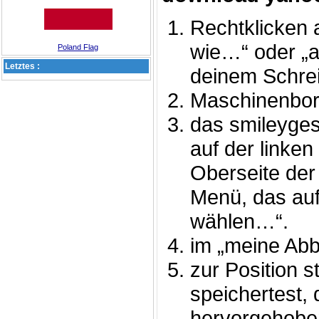
Rechtklicken 
wie…“ oder „a
Poland Flag
Letztes :
deinem Schrei
Maschinenbor
das smileyges
auf der linke
Oberseite der 
Menü, das auf 
wählen…“.
im „meine Abb
zur Position s
speichertest, 
hervorgehoben