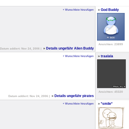
»
God Buddy
+ Wunschliste hinzufügen
Ansichten: 23899
»
Details ungefähr Alien Buddy
Datum addiert: Nov 24, 2006 |
»
traalala
+ Wunschliste hinzufügen
Ansichten: 45320
»
Details ungefähr pirates
Datum addiert: Nov 24, 2006 |
»
*smile*
+ Wunschliste hinzufügen