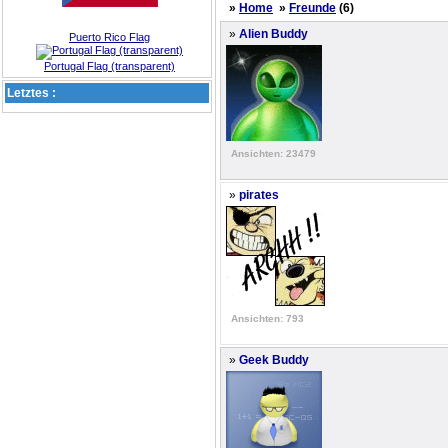
»
Home
»
Freunde
(6)
»
Alien Buddy
Puerto Rico Flag
Portugal Flag (transparent)
Letztes :
Ansichten: 23479
»
pirates
Ansichten: 793
»
Geek Buddy