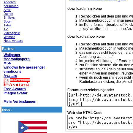
Anderes
persönlich
download msn ikone
Stolz
Dumm
Rechtklicken auf dem Bild und wä
Smileys
Maschinenbordbuch in msn mess
Sport
im Kurierfenster „bearbeitet“ Kl
Tabu
„okay“ anklicken. deine neue Anze
TV
Videospiele
download yahoo ikone
Website
Neue Avatare
Rechtklicken auf dem Bild und wä
Maschinenbordbuch in yahoo me
Partner
das smileygesicht (oder deine alt
Wallpaper
Abbildung wählen…“.
free wallpapers
im „meine Abbildungen“ Fenster 
MSN
zur Position steuern, die du den 
windows live messenger
sicherstellen, daß dein neuer Av
emoticons
einer Miniversion deiner Freund
Avatare
wenn du noch ein smileygesicht 
Radiotaste an klicken, die „Antei
Free Avatars
Forumunterzeichnungcode:
Imagini avatar
Mehr Verbindungen
neue :
Web site HTML Code: