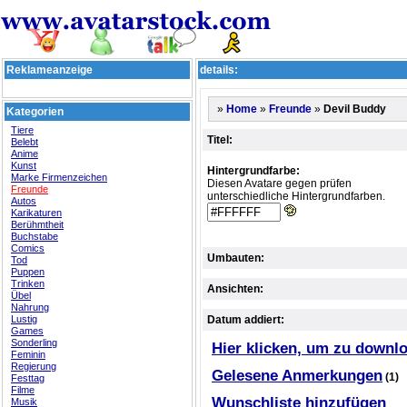
Reklameanzeige
details:
»
»
»
Devil Buddy
Home
Freunde
Kategorien
Tiere
Titel:
Belebt
Anime
Kunst
Hintergrundfarbe:
Marke Firmenzeichen
Diesen Avatare gegen prüfen
Freunde
unterschiedliche Hintergrundfarben.
Autos
Karikaturen
Berühmtheit
Buchstabe
Comics
Umbauten:
Tod
Puppen
Trinken
Ansichten:
Übel
Nahrung
Lustig
Datum addiert:
Games
Sonderling
Hier klicken, um zu downl
Feminin
Regierung
Gelesene Anmerkungen
(1)
Festtag
Filme
Wunschliste hinzufügen
Musik