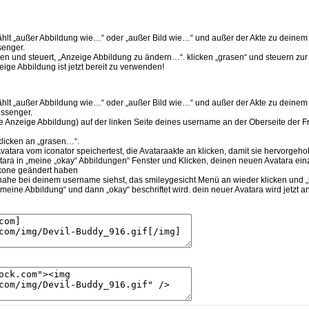
hlt „außer Abbildung wie…“ oder „außer Bild wie…“ und außer der Akte zu deinem 
enger.
icken und steuert, „Anzeige Abbildung zu ändern…“. klicken „grasen“ und steuern z
ige Abbildung ist jetzt bereit zu verwenden!
hlt „außer Abbildung wie…“ oder „außer Bild wie…“ und außer der Akte zu deinem 
ssenger.
e Anzeige Abbildung) auf der linken Seite deines username an der Oberseite der Fre
klicken an „grasen…“.
Avatara vom iconator speichertest, die Avataraakte an klicken, damit sie hervorgeh
atara in „meine „okay“ Abbildungen“ Fenster und Klicken, deinen neuen Avatara einz
ikone geändert haben
nahe bei deinem username siehst, das smileygesicht Menü an wieder klicken und 
l meine Abbildung“ und dann „okay“ beschriftet wird. dein neuer Avatara wird jetzt a