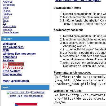
Anderes
persönlich
download msn ikone
Stolz
Dumm
Rechtklicken auf dem Bild und wä
Smileys
Sport
Maschinenbordbuch in msn mess
Tabu
im Kurierfenster „bearbeitet“ Kl
TV
„okay“ anklicken. deine neue Anze
Videospiele
Website
download yahoo ikone
Neue Avatare
Rechtklicken auf dem Bild und wä
Partner
Maschinenbordbuch in yahoo me
das smileygesicht (oder deine alt
Wallpaper
Abbildung wählen…“.
free wallpapers
im „meine Abbildungen“ Fenster 
MSN
zur Position steuern, die du den 
windows live messenger
sicherstellen, daß dein neuer Av
emoticons
einer Miniversion deiner Freund
Avatare
wenn du noch ein smileygesicht 
Radiotaste an klicken, die „Antei
Free Avatars
Forumunterzeichnungcode:
Imagini avatar
Mehr Verbindungen
neue :
Web site HTML Code:
Puerto Rico Flag (transparent)