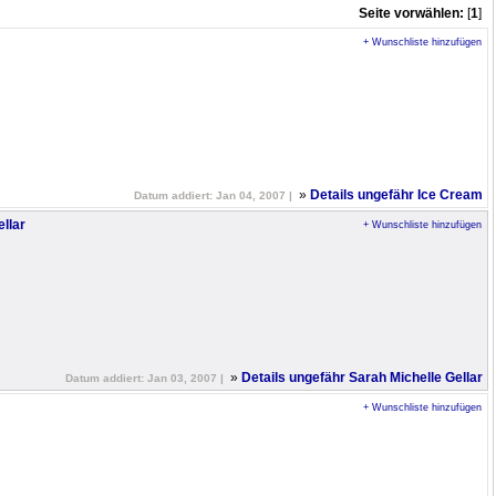
Seite vorwählen:
[
1
]
+ Wunschliste hinzufügen
»
Details ungefähr Ice Cream
Datum addiert: Jan 04, 2007 |
llar
+ Wunschliste hinzufügen
»
Details ungefähr Sarah Michelle Gellar
Datum addiert: Jan 03, 2007 |
+ Wunschliste hinzufügen