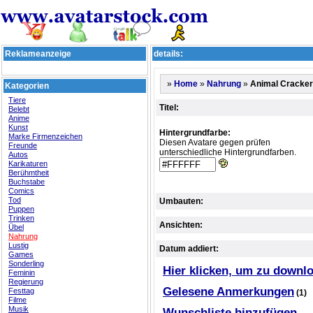
Reklameanzeige
details:
»
»
»
Animal Cracke
Home
Nahrung
Kategorien
Tiere
Titel:
Belebt
Anime
Kunst
Hintergrundfarbe:
Marke Firmenzeichen
Diesen Avatare gegen prüfen
Freunde
unterschiedliche Hintergrundfarben.
Autos
Karikaturen
Berühmtheit
Buchstabe
Comics
Tod
Umbauten:
Puppen
Trinken
Ansichten:
Übel
Nahrung
Lustig
Datum addiert:
Games
Sonderling
Hier klicken, um zu downl
Feminin
Regierung
Gelesene Anmerkungen
Festtag
(1)
Filme
Musik
Wunschliste hinzufügen