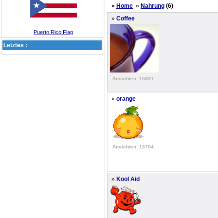
»
Home
»
Nahrung
(6)
»
Coffee
Puerto Rico Flag
Letztes :
Ansichten: 15931
»
orange
Ansichten: 13704
»
Kool Aid