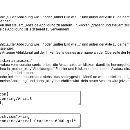
hlt „außer Abbildung wie…“ oder „außer Bild wie…“ und außer der Akte zu deinem 
enger.
icken und steuert, „Anzeige Abbildung zu ändern…“. klicken „grasen“ und steuern z
ige Abbildung ist jetzt bereit zu verwenden!
hlt „außer Abbildung wie…“ oder „außer Bild wie…“ und außer der Akte zu deinem 
ssenger.
e Anzeige Abbildung) auf der linken Seite deines username an der Oberseite der Fre
klicken an „grasen…“.
Avatara vom iconator speichertest, die Avataraakte an klicken, damit sie hervorgeh
atara in „meine „okay“ Abbildungen“ Fenster und Klicken, deinen neuen Avatara einz
ikone geändert haben
nahe bei deinem username siehst, das smileygesicht Menü an wieder klicken und 
l meine Abbildung“ und dann „okay“ beschriftet wird. dein neuer Avatara wird jetzt a